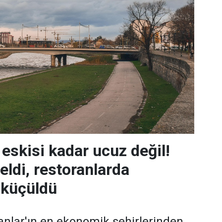
 eskisi kadar ucuz değil!
eldi, restoranlarda
 küçüldü
nlar'ın en ekonomik şehirlerinden