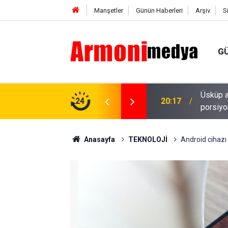
Manşetler
Günün Haberleri
Arşiv
S
G
il! Kiralar yükseldi, restoranlarda
24
18:53
Tolga S
Anasayfa
TEKNOLOJİ
Android cihazı 