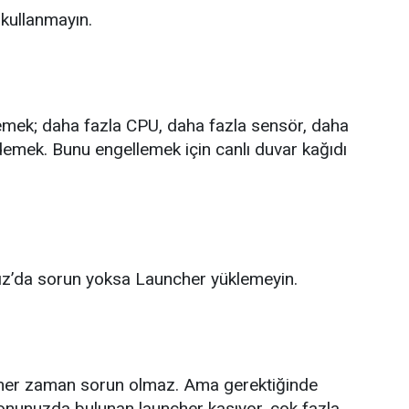
 kullanmayın.
emek; daha fazla CPU, daha fazla sensör, daha
demek. Bunu engellemek için canlı duvar kağıdı
nız’da sorun yoksa Launcher yüklemeyin.
her zaman sorun olmaz. Ama gerektiğinde
fonunuzda bulunan launcher kasıyor, çok fazla