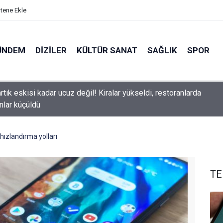
itene Ekle
ÜNDEM
DIZILER
KÜLTÜR SANAT
SAĞLIK
SPOR
arıtaş veda ediyor mu? Yeni sezon kararı belli oldu
hızlandırma yolları
TE