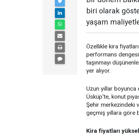
biri olarak göst
yaşam maliyetler
Özellikle kira fiyatla
performans dengesin
taşınmayı düşünenler
yer alıyor.
Uzun yıllar boyunca 
Üsküp'te, konut piyas
Şehir merkezindeki ve
geçmiş yıllara göre be
Kira fiyatları yükse