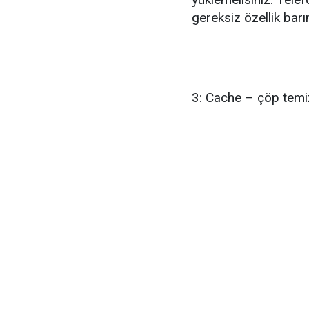
gereksiz özellik barı
3: Cache – çöp temizl