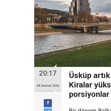
20:17
Üsküp artık
Kiralar yüks
08 Haziran 2026
porsiyonlar
Bir dönem Balka