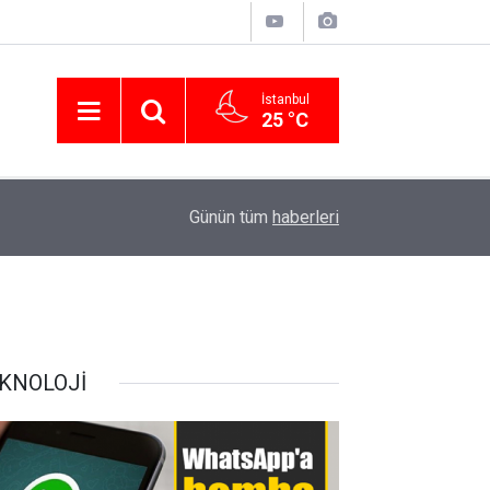
İstanbul
25 °C
01:04
Nevşin Mengü kötü haberi verdi! Üstünlük AK Par
Günün tüm
haberleri
KNOLOJİ