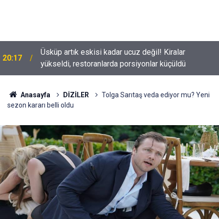
Üsküp artık eskisi kadar ucuz değil! Kiralar
20:17
yükseldi, restoranlarda porsiyonlar küçüldü
Tolga Sarıtaş veda ediyor mu? Yeni sezon kararı
18:53
belli oldu
Anasayfa
DİZİLER
Tolga Sarıtaş veda ediyor mu? Yeni
sezon kararı belli oldu