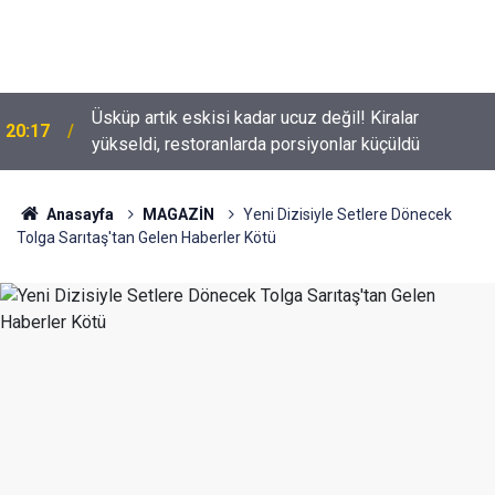
Üsküp artık eskisi kadar ucuz değil! Kiralar
20:17
yükseldi, restoranlarda porsiyonlar küçüldü
Tolga Sarıtaş veda ediyor mu? Yeni sezon kararı
18:53
belli oldu
Anasayfa
MAGAZİN
Yeni Dizisiyle Setlere Dönecek
Tolga Sarıtaş'tan Gelen Haberler Kötü