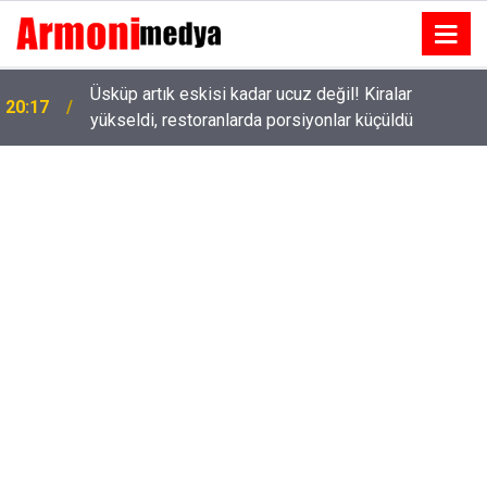
Üsküp artık eskisi kadar ucuz değil! Kiralar
20:17
yükseldi, restoranlarda porsiyonlar küçüldü
Tolga Sarıtaş veda ediyor mu? Yeni sezon kararı
18:53
belli oldu