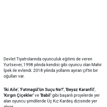
Devlet Tiyatrolarında oyunculuk eğitimi de veren
Yurtsever, 1998 yılında kendisi gibi oyuncu olan Mahir
İpek ile evlendi. 2018 yılında yollarını ayıran çiftin bir
oğulları var.
'İki Aile'
,
'Fatmagül'ün Suçu Ne?'
,
'Beyaz Karanfil'
,
'Kırgın Çiçekler'
ve
'Babil'
gibi başarılı projelerde yer
alan oyuncu şimdilerde Üç Kız Kardeş dizisinde yer
alıyor.