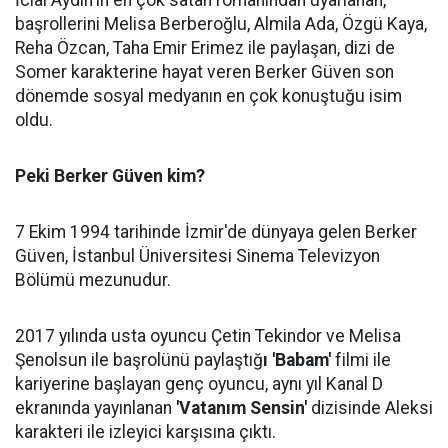
İclal Aydın'ın en çok satan romanından uyarlanan,
başrollerini Melisa Berberoğlu, Almila Ada, Özgü Kaya,
Reha Özcan, Taha Emir Erimez ile paylaşan, dizi de
Somer karakterine hayat veren Berker Güven son
dönemde sosyal medyanın en çok konuştuğu isim
oldu.
Peki Berker Güven kim?
7 Ekim 1994 tarihinde İzmir'de dünyaya gelen Berker
Güven, İstanbul Üniversitesi Sinema Televizyon
Bölümü mezunudur.
2017 yılında usta oyuncu Çetin Tekindor ve Melisa
Şenolsun ile başrolünü paylaştığ
ı 'Babam'
filmi ile
kariyerine başlayan genç oyuncu, aynı yıl Kanal D
ekranında yayınlanan
'Vatanım Sensin'
dizisinde Aleksi
karakteri ile izleyici karşısına çıktı.