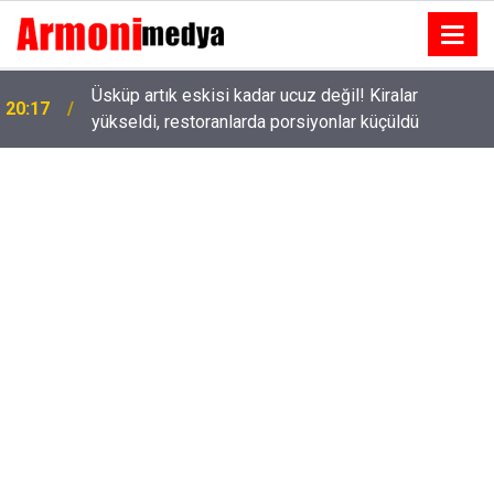
Üsküp artık eskisi kadar ucuz değil! Kiralar
20:17
yükseldi, restoranlarda porsiyonlar küçüldü
Tolga Sarıtaş veda ediyor mu? Yeni sezon kararı
18:53
belli oldu