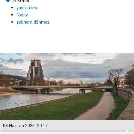
Etiketler :
yasak elma
fox tv
şebnem dönmez
08 Haziran 2026
20:17