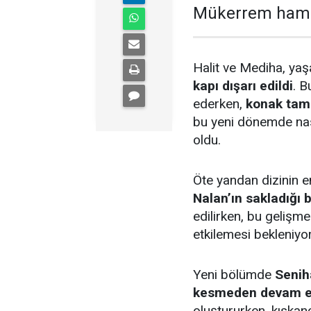
Mükerrem hamile
Halit ve Mediha, ya
kapı dışarı edildi
. B
ederken,
konak tam
bu yeni dönemde nas
oldu.
Öte yandan dizinin en 
Nalan’ın sakladığı 
edilirken, bu gelişme
etkilemesi bekleniyor
Yeni bölümde
Senih
kesmeden devam e
oluştururken, kıskanç