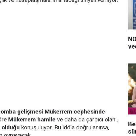
NO
ve
bomba gelişmesi Mükerrem cephesinde
göre
Mükerrem hamile
ve daha da çarpıcı olanı,
Be
 olduğu
konuşuluyor. Bu iddia doğrulanırsa,
sü
en oynayacak.