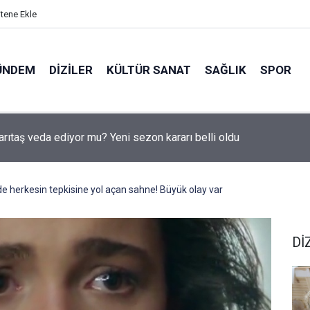
itene Ekle
ÜNDEM
DIZILER
KÜLTÜR SANAT
SAĞLIK
SPOR
arıtaş veda ediyor mu? Yeni sezon kararı belli oldu
e herkesin tepkisine yol açan sahne! Büyük olay var
Dİ