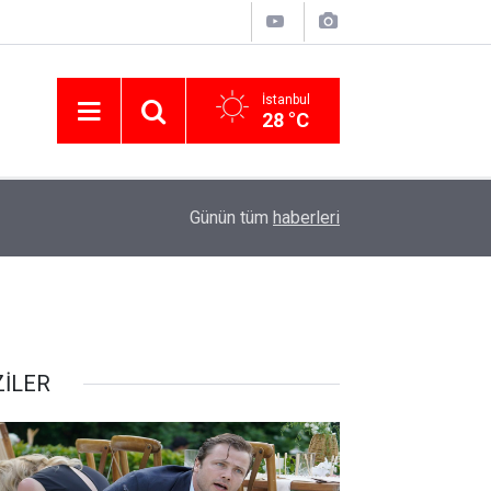
İstanbul
28 °C
01:04
Nevşin Mengü kötü haberi verdi! Üstünlük AK Par
Günün tüm
haberleri
ZİLER