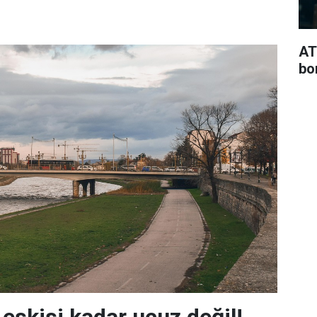
AT
bo