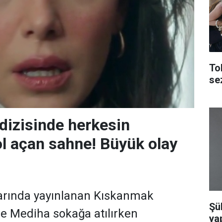
To
se
izisinde herkesin
ol açan sahne! Büyük olay
rında yayınlanan Kıskanmak
Şü
 ve Mediha sokağa atılırken
yap