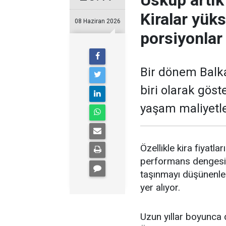
Üsküp artık
Kiralar yüks
08 Haziran 2026
porsiyonlar
Bir dönem Balka
biri olarak göst
yaşam maliyetler
Özellikle kira fiyatla
performans dengesin
taşınmayı düşünenler
yer alıyor.
Uzun yıllar boyunca 