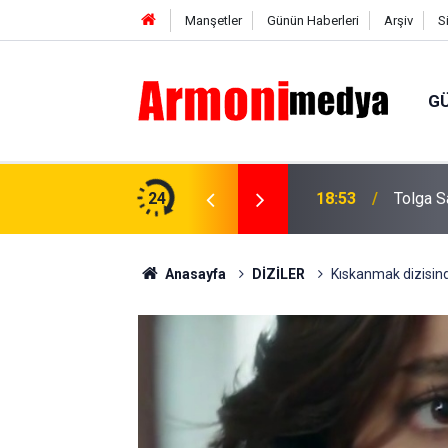
Manşetler
Günün Haberleri
Arşiv
S
G
il! Kiralar yükseldi, restoranlarda
24
18:53
Tolga S
Anasayfa
DİZİLER
Kıskanmak dizisind