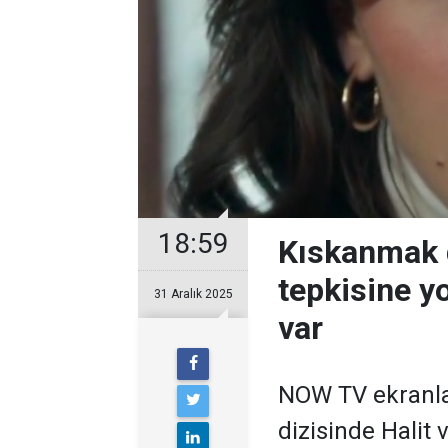
18:59
Kıskanmak d
tepkisine y
31 Aralık 2025
var
NOW TV ekranla
dizisinde Halit