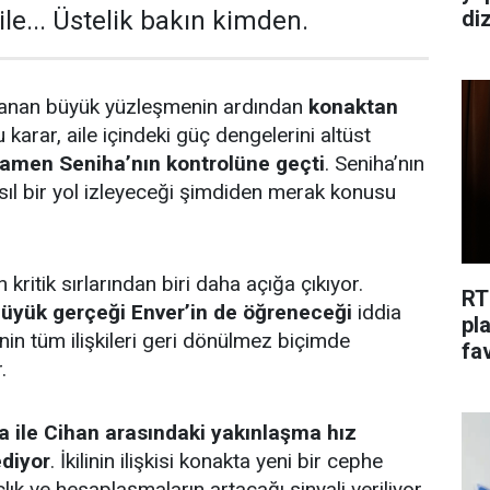
di
... Üstelik bakın kimden.
şanan büyük yüzleşmenin ardından
konaktan
u karar, aile içindeki güç dengelerini altüst
amen Seniha’nın kontrolüne geçti
. Seniha’nın
ıl bir yol izleyeceği şimdiden merak konusu
kritik sırlarından biri daha açığa çıkıyor.
RT
büyük gerçeği Enver’in de öğreneceği
iddia
pl
nin tüm ilişkileri geri dönülmez biçimde
fav
.
a ile Cihan arasındaki yakınlaşma hız
diyor
. İkilinin ilişkisi konakta yeni bir cephe
lık ve hesaplaşmaların artacağı sinyali veriliyor.