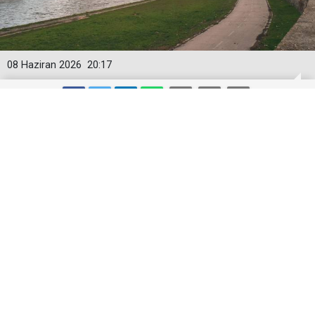
08 Haziran 2026
20:17
Üsküp artık eskisi kadar ucuz değil!
Kiralar yükseldi, restoranlarda
porsiyonlar küçüldü
Bir dönem Balkanlar'ın en ekonomik şehirlerinden biri
olarak gösterilen Üsküp, son yıllarda artan yaşam
maliyetleriyle dikkat çekiyor.