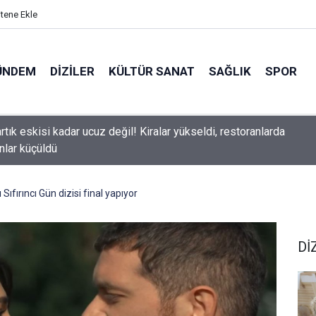
itene Ekle
ÜNDEM
DIZILER
KÜLTÜR SANAT
SAĞLIK
SPOR
arıtaş veda ediyor mu? Yeni sezon kararı belli oldu
Sıfırıncı Gün dizisi final yapıyor
Dİ