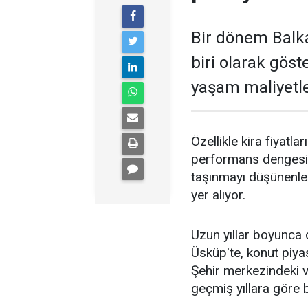
Bir dönem Balka
biri olarak göst
yaşam maliyetler
Özellikle kira fiyatla
performans dengesin
taşınmayı düşünenler
yer alıyor.
Uzun yıllar boyunca 
Üsküp'te, konut piyas
Şehir merkezindeki ve
geçmiş yıllara göre be