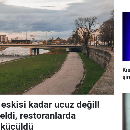
Kı
şi
 eskisi kadar ucuz değil!
eldi, restoranlarda
 küçüldü