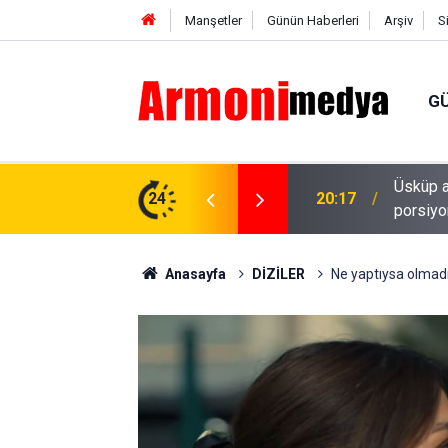
Manşetler
Günün Haberleri
Arşiv
S
G
il! Kiralar yükseldi, restoranlarda
24
18:53
Tolga S
Anasayfa
DİZİLER
Ne yaptıysa olmadı 