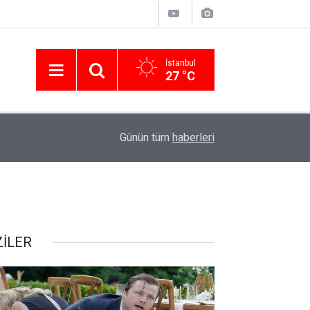
İstanbul
27 °C
01:04
Nevşin Mengü kötü haberi verdi! Üstünlük AK Par
Günün tüm
haberleri
ZİLER