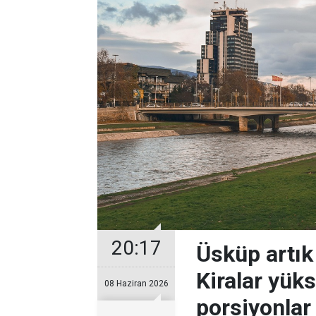
20:17
Üsküp artık
Kiralar yüks
08 Haziran 2026
porsiyonlar