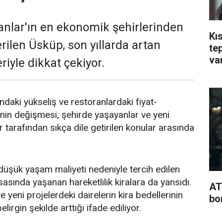
nlar'ın en ekonomik şehirlerinden
Kı
erilen Üsküp, son yıllarda artan
te
va
iyle dikkat çekiyor.
rındaki yükseliş ve restoranlardaki fiyat-
in değişmesi, şehirde yaşayanlar ve yeni
 tarafından sıkça dile getirilen konular arasında
düşük yaşam maliyeti nedeniyle tercih edilen
asında yaşanan hareketlilik kiralara da yansıdı.
AT
 yeni projelerdeki dairelerin kira bedellerinin
bo
lirgin şekilde arttığı ifade ediliyor.