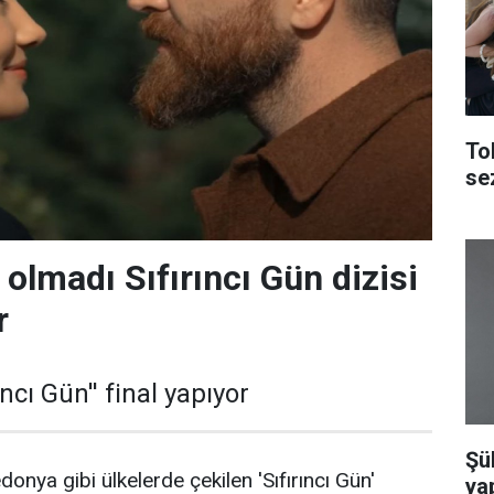
To
se
olmadı Sıfırıncı Gün dizisi
r
ıncı Gün'' final yapıyor
Şü
nya gibi ülkelerde çekilen 'Sıfırıncı Gün'
yap