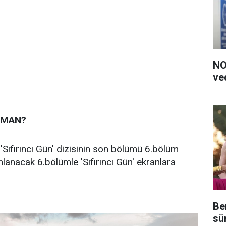
NO
ve
AMAN?
 'Sıfırıncı Gün' dizisinin son bölümü 6.bölüm
lanacak 6.bölümle 'Sıfırıncı Gün' ekranlara
Be
sü