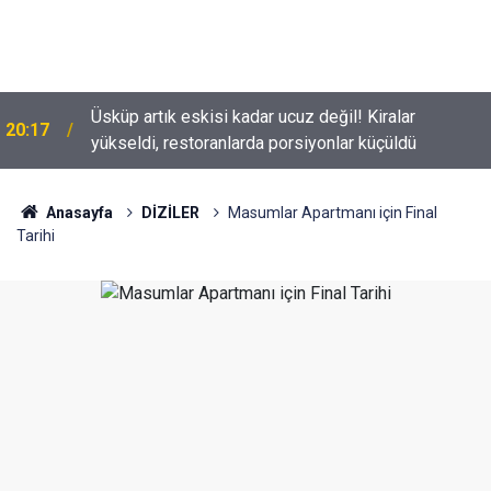
Üsküp artık eskisi kadar ucuz değil! Kiralar
20:17
yükseldi, restoranlarda porsiyonlar küçüldü
Tolga Sarıtaş veda ediyor mu? Yeni sezon kararı
18:53
belli oldu
Anasayfa
DİZİLER
Masumlar Apartmanı için Final
Tarihi