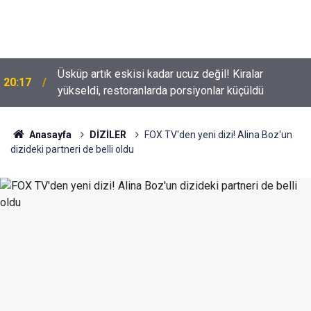
Üsküp artık eskisi kadar ucuz değil! Kiralar
20:17
yükseldi, restoranlarda porsiyonlar küçüldü
Tolga Sarıtaş veda ediyor mu? Yeni sezon kararı
18:53
belli oldu
Anasayfa
DİZİLER
FOX TV'den yeni dizi! Alina Boz'un
dizideki partneri de belli oldu