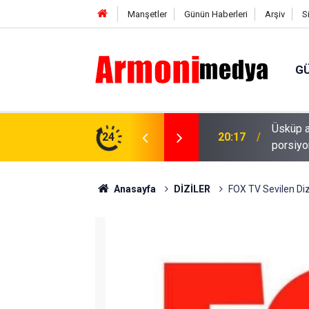
Manşetler
Günün Haberleri
Arşiv
S
G
il! Kiralar yükseldi, restoranlarda
24
18:53
Tolga S
Anasayfa
DİZİLER
FOX TV Sevilen Dizi