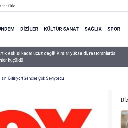
itene Ekle
ÜNDEM
DIZILER
KÜLTÜR SANAT
SAĞLIK
SPOR
arıtaş veda ediyor mu? Yeni sezon kararı belli oldu
sini Bitiriyor! Gençler Çok Seviyordu
Dİ