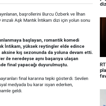
di
ınlanan, başrollerini Burcu Özberk ve İlhan
9 imzalı Aşk Mantık İntikam dizi için yolun sonu
yınlanmaya başlayan, romantik komedi
k İntikam, yüksek reytingler elde edince
n aksine kış sezonunda da yoluna devam etti.
ler ile neredeyse aynı başarıya ulaşan
RT
nde final yapacağı duyurulmuştu.
pl
fav
yranları final kararına tepki gösterdi. Sevilen
osyal medyada bu karar isyan ederken,
hamle geldi.