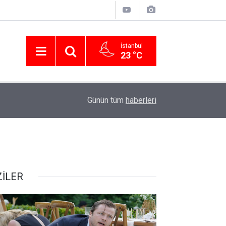
İstanbul
23 °C
01:04
Nevşin Mengü kötü haberi verdi! Üstünlük AK Par
Günün tüm
haberleri
ZİLER