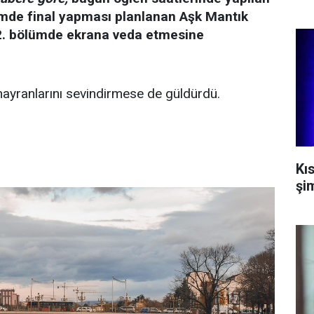
ümde final yapması planlanan Aşk Mantık
42. bölümde ekrana veda etmesine
 hayranlarını sevindirmese de güldürdü.
Kı
şi