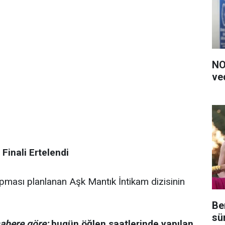
NO
ve
Finali Ertelendi
pması planlanan Aşk Mantık İntikam dizisinin
Be
sü
habere göre;
bugün öğlen saatlerinde yapılan