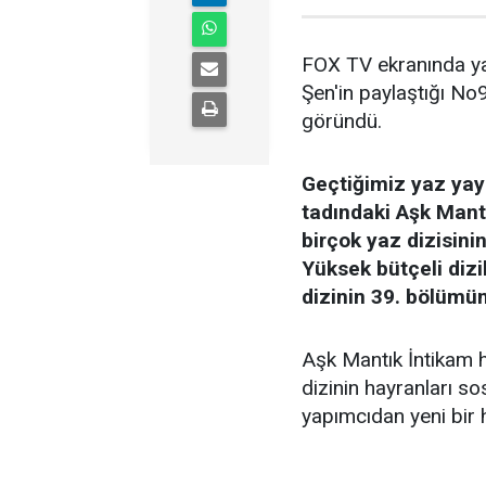
FOX TV ekranında yay
Şen'in paylaştığı No
göründü.
Geçtiğimiz yaz ya
tadındaki Aşk Mantı
birçok yaz dizisini
Yüksek bütçeli dizi
dizinin 39. bölümü
Aşk Mantık İntikam ha
dizinin hayranları s
yapımcıdan yeni bir 