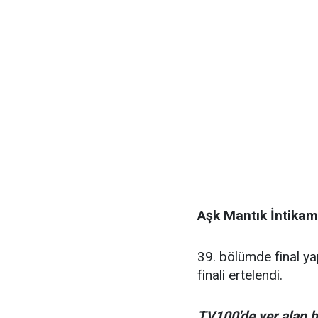
Aşk Mantık İntikam 
39. bölümde final ya
finali ertelendi.
TV100'de yer alan 