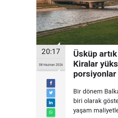
20:17
Üsküp artık
Kiralar yüks
08 Haziran 2026
porsiyonlar
Bir dönem Balka
biri olarak göst
yaşam maliyetler