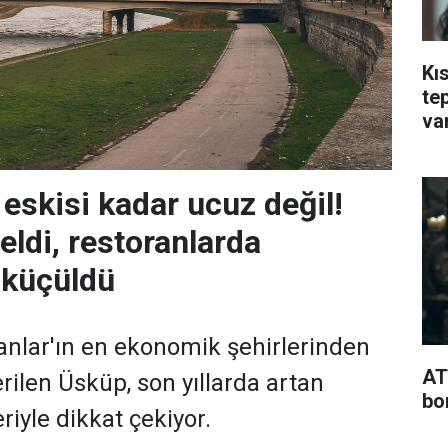
Kı
te
va
 eskisi kadar ucuz değil!
eldi, restoranlarda
 küçüldü
nlar'ın en ekonomik şehirlerinden
AT
erilen Üsküp, son yıllarda artan
bo
iyle dikkat çekiyor.