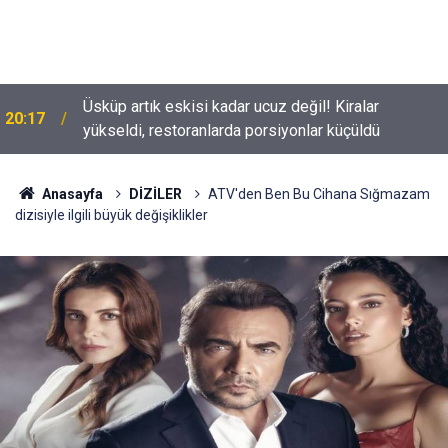
Üsküp artık eskisi kadar ucuz değil! Kiralar
20:17
yükseldi, restoranlarda porsiyonlar küçüldü
Tolga Sarıtaş veda ediyor mu? Yeni sezon kararı
18:53
belli oldu
Anasayfa
DİZİLER
ATV'den Ben Bu Cihana Sığmazam
dizisiyle ilgili büyük değişiklikler