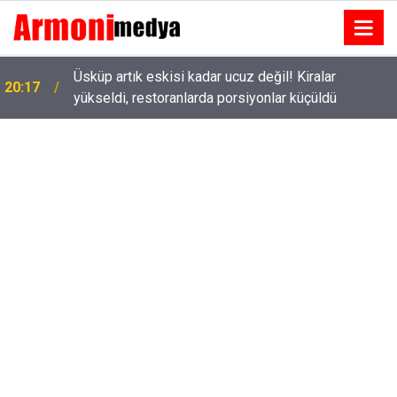
Üsküp artık eskisi kadar ucuz değil! Kiralar
20:17
yükseldi, restoranlarda porsiyonlar küçüldü
Tolga Sarıtaş veda ediyor mu? Yeni sezon kararı
18:53
belli oldu