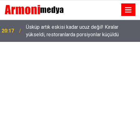
Üsküp artık eskisi kadar ucuz değil! Kiralar
20:17
yükseldi, restoranlarda porsiyonlar küçüldü
Tolga Sarıtaş veda ediyor mu? Yeni sezon kararı
18:53
belli oldu