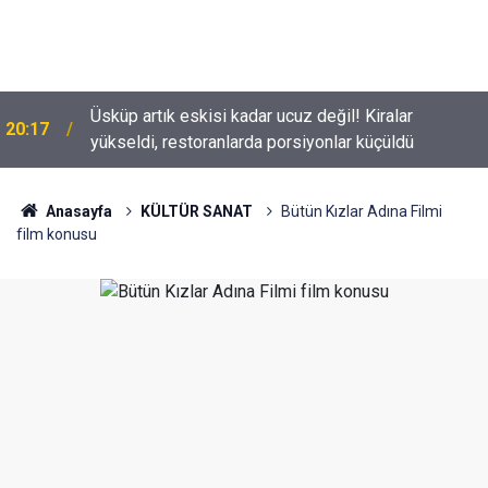
Üsküp artık eskisi kadar ucuz değil! Kiralar
20:17
Tolga Sarıtaş veda ediyor mu? Yeni sezon kararı
yükseldi, restoranlarda porsiyonlar küçüldü
18:53
belli oldu
Anasayfa
KÜLTÜR SANAT
Bütün Kızlar Adına Filmi
film konusu