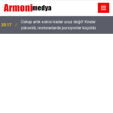
Üsküp artık eskisi kadar ucuz değil! Kiralar
20:17
yükseldi, restoranlarda porsiyonlar küçüldü
Tolga Sarıtaş veda ediyor mu? Yeni sezon kararı
18:53
belli oldu