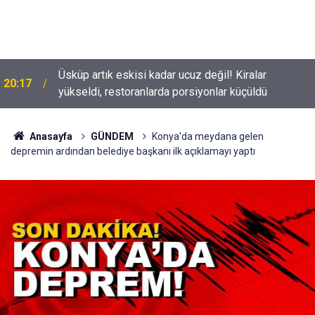
Üsküp artık eskisi kadar ucuz değil! Kiralar
20:17
yükseldi, restoranlarda porsiyonlar küçüldü
Tolga Sarıtaş veda ediyor mu? Yeni sezon kararı
18:53
belli oldu
Anasayfa
GÜNDEM
Konya'da meydana gelen
depremin ardından belediye başkanı ilk açıklamayı yaptı