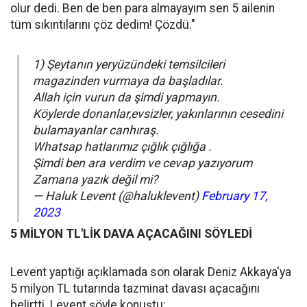
olur dedi. Ben de ben para almayayım sen 5 ailenin
tüm sıkıntılarını çöz dedim! Çözdü."
1) Şeytanın yeryüzündeki temsilcileri
magazinden vurmaya da başladılar.
Allah için vurun da şimdi yapmayın.
Köylerde donanlar,evsizler, yakınlarının cesedini
bulamayanlar canhıraş.
Whatsap hatlarımız çığlık çığlığa .
Şimdi ben ara verdim ve cevap yazıyorum
Zamana yazık değil mi?
— Haluk Levent (@haluklevent)
February 17,
2023
5 MİLYON TL'LİK DAVA AÇACAĞINI SÖYLEDİ
Levent yaptığı açıklamada son olarak Deniz Akkaya'ya
5 milyon TL tutarında tazminat davası açacağını
belirtti. Levent şöyle konuştu: